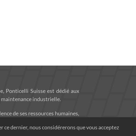
 Ponticelli Suisse est dédié aux
la maintenance industrielle.
llence de ses ressources humaines,
pose des solutions adaptées aux
ser ce dernier, nous considérerons que vous acceptez
os projets et fournit des services