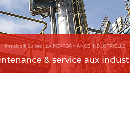
Ponticelli Suisse : LA PERFORMANCE INDUSTRIELLE
fugeage & Chauffage / Froid à d
icelli Suisse : LA PERFORMANCE INDUSTR
ance & service aux in