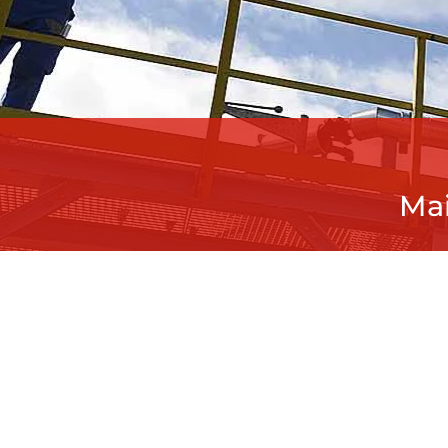
Calori
Pont
Mainten