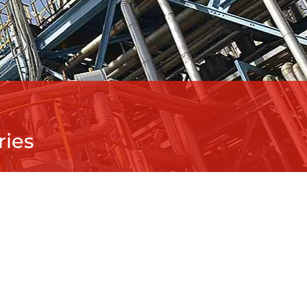
istance
IELLE
dustries